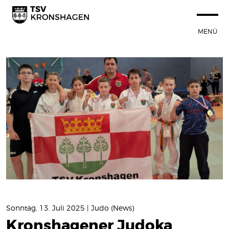
MENÜ
STARTSEITE
100 JAHRE TSVK
SPORTANGEBOT
NEUIGKEITEN
Termine
News
VEREIN
SPORTSTÄTTEN
Sonntag, 13. Juli 2025 | Judo (News)
Kronshagener Judoka