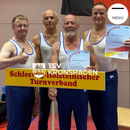
MENÜ
STARTSEITE
100 JAHRE TSVK
SPORTANGEBOT
NEUIGKEITEN
VEREIN
SPORTSTÄTTEN
MITGLIEDSCHAFT
SHOP