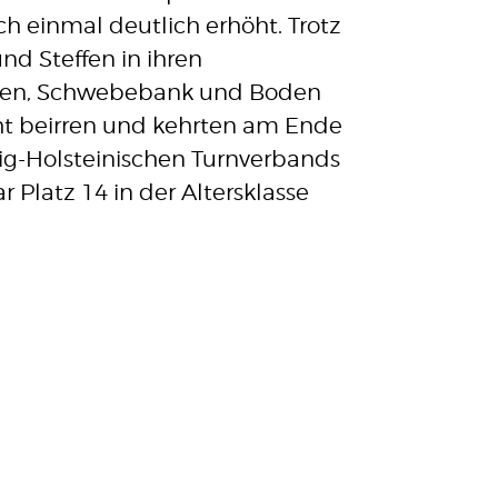
ch einmal deutlich erhöht. Trotz
MITGLIEDS
d Steffen in ihren
SHOP
rren, Schwebebank und Boden
cht beirren und kehrten am Ende
KONTAKT
ig-Holsteinischen Turnverbands
IMPRESSUM
Platz 14 in der Altersklasse
DATENSCHUTZ