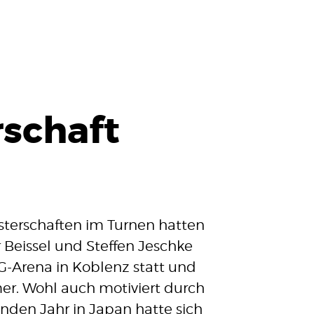
STARTSEIT
schaft
100 JAHRE
SPORTANG
NEUIGKEIT
Termine
sterschaften im Turnen hatten
News
Beissel und Steffen Jeschke
PG-Arena in Koblenz statt und
VEREIN
er. Wohl auch motiviert durch
SPORTSTÄ
den Jahr in Japan hatte sich