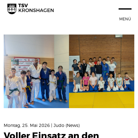
MENÜ
STARTSEITE
100 JAHRE TSVK
SPORTANGEBOT
NEUIGKEITEN
Termine
News
VEREIN
SPORTSTÄTTEN
Montag, 25. Mai 2026 | Judo (News)
Voller Einsatz an den