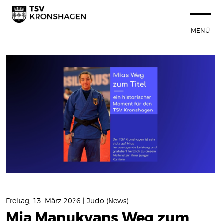
MENÜ
STARTSEITE
100 JAHRE TSVK
SPORTANGEBOT
NEUIGKEITEN
Termine
News
VEREIN
SPORTSTÄTTEN
Freitag, 13. März 2026 | Judo (News)
Mia Manukyans Weg zum