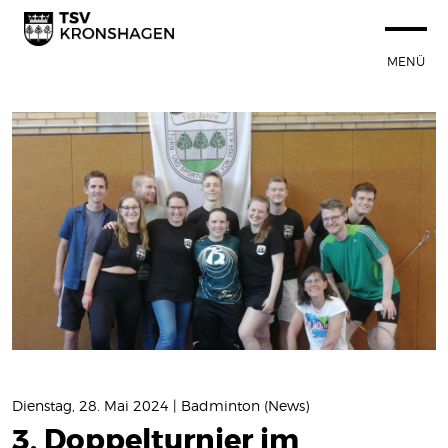
MENÜ
STARTSEITE
100 JAHRE TSVK
SPORTANGEBOT
NEUIGKEITEN
Termine
News
VEREIN
SPORTSTÄTTEN
Dienstag, 28. Mai 2024 | Badminton (News)
3. Doppelturnier im