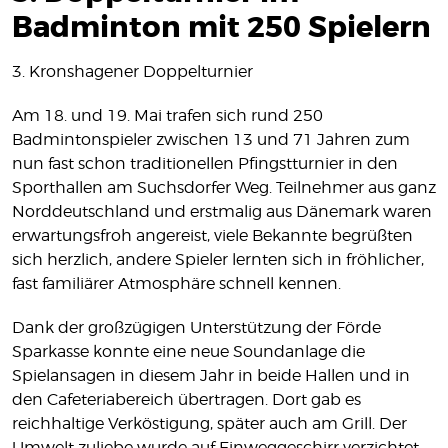
MITGLIEDSCHAFT
Badminton mit 250 Spielern
SHOP
3. Kronshagener Doppelturnier
KONTAKT
Am 18. und 19. Mai trafen sich rund 250
IMPRESSUM
Badmintonspieler zwischen 13 und 71 Jahren zum
DATENSCHUTZ
nun fast schon traditionellen Pfingstturnier in den
Sporthallen am Suchsdorfer Weg. Teilnehmer aus ganz
Norddeutschland und erstmalig aus Dänemark waren
erwartungsfroh angereist, viele Bekannte begrüßten
sich herzlich, andere Spieler lernten sich in fröhlicher,
fast familiärer Atmosphäre schnell kennen.
Dank der großzügigen Unterstützung der Förde
Sparkasse konnte eine neue Soundanlage die
Spielansagen in diesem Jahr in beide Hallen und in
den Cafeteriabereich übertragen. Dort gab es
reichhaltige Verköstigung, später auch am Grill. Der
Umwelt zuliebe wurde auf Einweggeschirr verzichtet