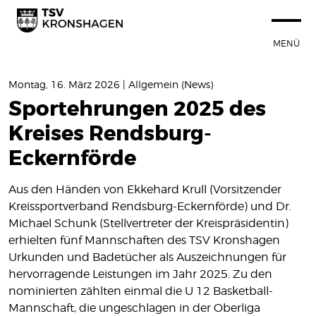
MENÜ
STARTSEITE
Montag, 16. März 2026 | Allgemein (News)
100 JAHRE TSVK
Sportehrungen 2025 des
Kreises Rendsburg-
SPORTANGEBOT
Eckernförde
NEUIGKEITEN
Aus den Händen von Ekkehard Krull (Vorsitzender
Termine
Kreissportverband Rendsburg-Eckernförde) und Dr.
News
Michael Schunk (Stellvertreter der Kreispräsidentin)
erhielten fünf Mannschaften des TSV Kronshagen
VEREIN
Urkunden und Badetücher als Auszeichnungen für
hervorragende Leistungen im Jahr 2025. Zu den
SPORTSTÄTTEN
nominierten zählten einmal die U 12 Basketball-
Mannschaft, die ungeschlagen in der Oberliga